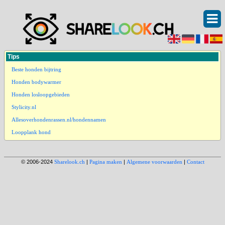
Tips
Beste honden bijtring
Honden bodywarmer
Honden losloopgebieden
Stylicity.nl
Allesoverhondenrassen.nl/hondennamen
Loopplank hond
© 2006-2024
Sharelook.ch
|
Pagina maken
|
Algemene voorwaarden
|
Contact